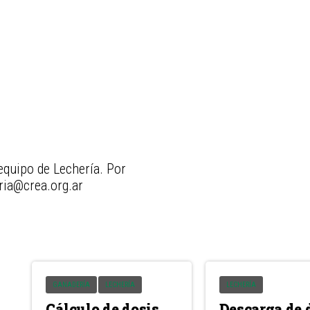
equipo de Lechería. Por
eria@crea.org.ar
GANADERÍA
LECHERÍA
LECHERÍA
Cálculo de dosis
Descarga de 