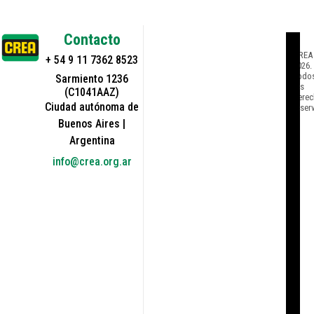
Contacto
©
CREA
+ 54 9 11 7362 8523
2026.
Todo
Sarmiento 1236
los
(C1041AAZ)
derec
Ciudad autónoma de
reser
Buenos Aires |
Argentina
info@crea.org.ar