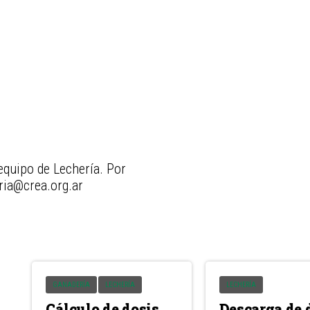
equipo de Lechería. Por
eria@crea.org.ar
GANADERÍA
LECHERÍA
LECHERÍA
Cálculo de dosis
Descarga de 