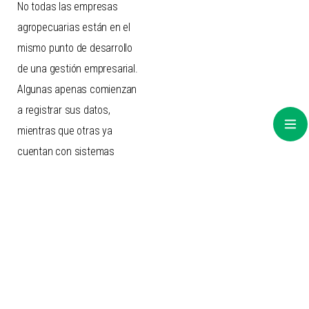
No todas las empresas
agropecuarias están en el
mismo punto de desarrollo
de una gestión empresarial.
Algunas apenas comienzan
a registrar sus datos,
mientras que otras ya
cuentan con sistemas
complejos de gestión y
análisis. Tampoco todas
tienen los mismos recursos,
capacidades o necesidades.
Sin embargo, todas pueden
mejorar.
Por eso, CREA propone una